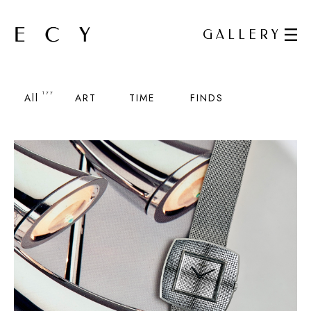
GALLERY
177
All
ART
TIME
FINDS
€