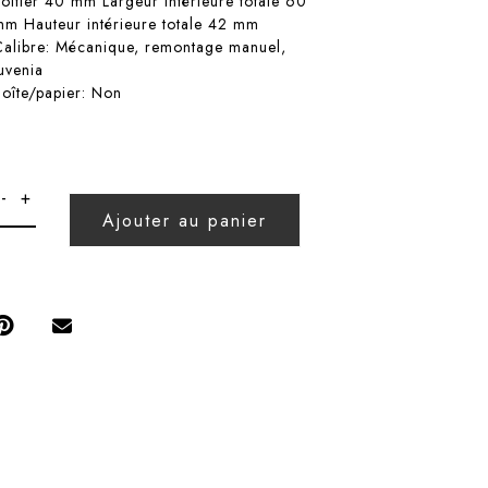
boitier 40 mm Largeur intérieure totale 60
mm Hauteur intérieure totale 42 mm
Calibre: Mécanique, remontage manuel,
Juvenia
Boîte/papier: Non
Ajouter au panier