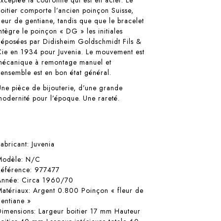
exceptée la couronne qui est en acier. Le
boitier comporte l’ancien poinçon Suisse,
fleur de gentiane, tandis que que le bracelet
intègre le poinçon « DG » les initiales
déposées par Didisheim Goldschmidt Fils &
Cie en 1934 pour Juvenia. Le mouvement est
mécanique à remontage manuel et
l’ensemble est en bon état général.
Une pièce de bijouterie, d’une grande
modernité pour l’époque. Une rareté.
Fabricant: Juvenia
Modèle: N/C
Référence: 977477
Année: Circa 1960/70
Matériaux: Argent 0.800 Poinçon « fleur de
gentiane »
Dimensions: Largeur boitier 17 mm Hauteur