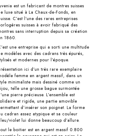
Juvenia est un fabricant de montres suisses
de luxe situé à La Chaux-de-Fonds, en
uisse. C’est l’une des rares entreprises
horlogères suisses à avoir fabriqué des
montres sans interruption depuis sa création
en 1860.
C’est une entreprise qui a sorti une multitude
de modèles avec des cadrans très épurés,
stylisés et modernes pour l’époque.
Présentation ici d’un très rare exemplaire
modèle femme en argent massif, dans un
style minimaliste mais dessiné comme un
bijou, telle une grosse bague surmontée
d’une pierre précieuse. L’ensemble est
solidaire et rigide, une partie amovible
permettant d’insérer son poignet. La forme
du cadran assez atypique et sa couleur
Bleu/violet lui donne beaucoup d’allure.
Tout le boitier est en argent massif 0.800