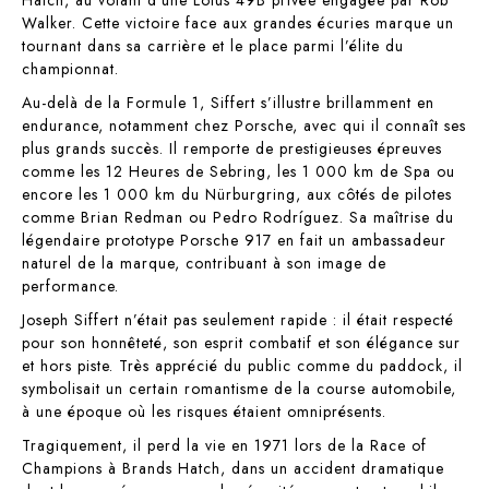
Hatch, au volant d’une Lotus 49B privée engagée par Rob
Walker. Cette victoire face aux grandes écuries marque un
tournant dans sa carrière et le place parmi l’élite du
championnat.
Au-delà de la Formule 1, Siffert s’illustre brillamment en
endurance, notamment chez Porsche, avec qui il connaît ses
plus grands succès. Il remporte de prestigieuses épreuves
comme les 12 Heures de Sebring, les 1 000 km de Spa ou
encore les 1 000 km du Nürburgring, aux côtés de pilotes
comme Brian Redman ou Pedro Rodríguez. Sa maîtrise du
légendaire prototype Porsche 917 en fait un ambassadeur
naturel de la marque, contribuant à son image de
performance.
Joseph Siffert n’était pas seulement rapide : il était respecté
pour son honnêteté, son esprit combatif et son élégance sur
et hors piste. Très apprécié du public comme du paddock, il
symbolisait un certain romantisme de la course automobile,
à une époque où les risques étaient omniprésents.
Tragiquement, il perd la vie en 1971 lors de la Race of
Champions à Brands Hatch, dans un accident dramatique