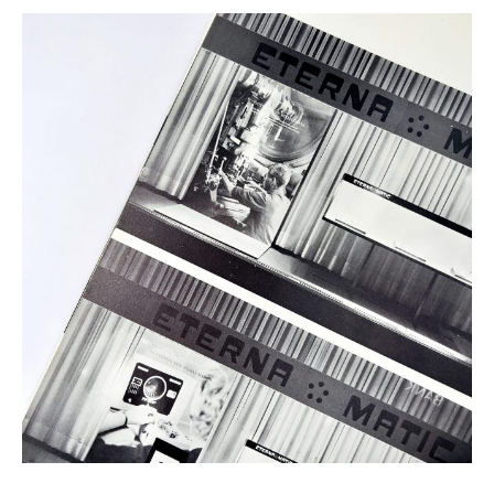
ETERNA « NOUS MESURONS LE TEMPS » CA. 1960
250,00
€