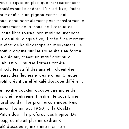
Deux disques en plastique transparent sont
ontées sur le cadran. L’un est fixe, l’autre
est monté sur un pignon central qui
fonctionne normalement pour transformer le
mouvement de la trotteuse. Lorsque ce
disque libre tourne, son motif se juxtapose
sur celui du disque fixe, il crée à ce moment
un effet de kaléidoscope en mouvement. Le
motif d’origine sur les roues était en forme
de d’éclair, créant un motif continu «
sunburst ». D’autres formes ont été
ntroduites au fil des ans et incluent des
fleurs, des flèches et des étoiles. Chaque
motif créant un effet kaléidoscope différent.
La montre cocktail occupe une niche de
marché relativement restreinte pour Ernest
Borel pendant les premières années. Puis
vinrent les années 1960, et la Cocktail
Watch devint la préférée des hippies. Du
coup, ce n’était plus un cadran «
kaléidoscope », mais une montre «