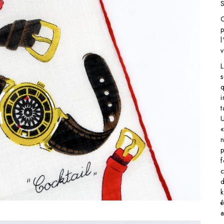
v
s
i
n