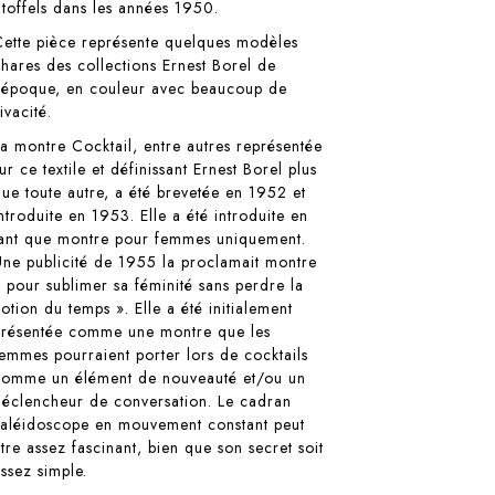
Stoffels dans les années 1950.
Cette pièce représente quelques modèles
phares des collections Ernest Borel de
l’époque, en couleur avec beaucoup de
ivacité.
La montre Cocktail, entre autres représentée
ur ce textile et définissant Ernest Borel plus
que toute autre, a été brevetée en 1952 et
ntroduite en 1953. Elle a été introduite en
tant que montre pour femmes uniquement.
Une publicité de 1955 la proclamait montre
« pour sublimer sa féminité sans perdre la
otion du temps ». Elle a été initialement
présentée comme une montre que les
femmes pourraient porter lors de cocktails
comme un élément de nouveauté et/ou un
déclencheur de conversation. Le cadran
kaléidoscope en mouvement constant peut
être assez fascinant, bien que son secret soit
assez simple.