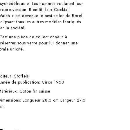
psychédélique ». Les hommes voulaient leur
propre version. Bientôt, la « Cocktail
Watch » est devenue le best-seller de Borel,
éclipsant tous les autres modèles fabriqués
ar la société.
C’est une pièce de collectionneur à
présenter sous verre pour lui donner une
otale unicité.
Editeur:
Stoffels
Année de publication: Circa 1950
Matériaux: Coton fin suisse
Dimensions: Longueur 28,5 cm Largeur 27,5
cm