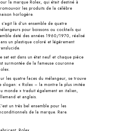
pour la marque Rolex, qui était destiné à
promouvoir les produits de la célèbre
maison horlogère.
Il s’agit là d’un ensemble de quatre
mélangeurs pour boissons ou cocktails qui
semble daté des années 1960/1970, réalisé
dans un plastique coloré et légèrement
ranslucide.
Le set est dans un état neuf et chaque pièce
est surmontée de la fameuse couronne
Rolex.
Sur les quatre faces du mélangeur, se trouve
le slogan: « Rolex – la montre la plus imitée
du monde » traduit également en italien,
allemand et anglais.
C’est un très bel ensemble pour les
inconditionnels de la marque. Rare.
Fabricant:
Rolex