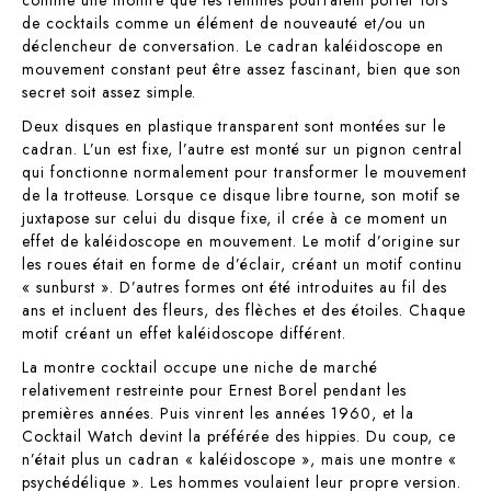
comme une montre que les femmes pourraient porter lors
de cocktails comme un élément de nouveauté et/ou un
déclencheur de conversation. Le cadran kaléidoscope en
mouvement constant peut être assez fascinant, bien que son
secret soit assez simple.
Deux disques en plastique transparent sont montées sur le
cadran. L’un est fixe, l’autre est monté sur un pignon central
qui fonctionne normalement pour transformer le mouvement
de la trotteuse. Lorsque ce disque libre tourne, son motif se
juxtapose sur celui du disque fixe, il crée à ce moment un
effet de kaléidoscope en mouvement. Le motif d’origine sur
les roues était en forme de d’éclair, créant un motif continu
« sunburst ». D’autres formes ont été introduites au fil des
ans et incluent des fleurs, des flèches et des étoiles. Chaque
motif créant un effet kaléidoscope différent.
La montre cocktail occupe une niche de marché
relativement restreinte pour Ernest Borel pendant les
premières années. Puis vinrent les années 1960, et la
Cocktail Watch devint la préférée des hippies. Du coup, ce
n’était plus un cadran « kaléidoscope », mais une montre «
psychédélique ». Les hommes voulaient leur propre version.