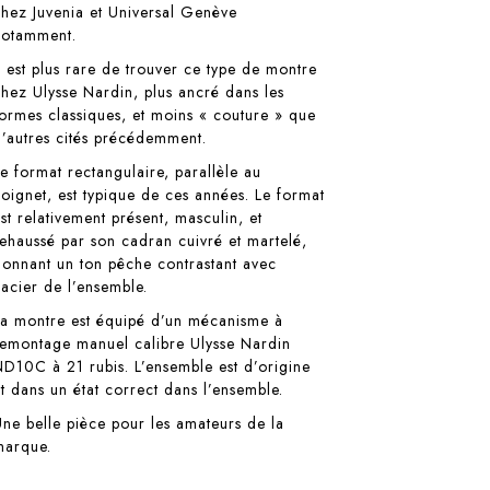
chez Juvenia et Universal Genève
notamment.
Il est plus rare de trouver ce type de montre
chez Ulysse Nardin, plus ancré dans les
formes classiques, et moins « couture » que
d’autres cités précédemment.
Le format rectangulaire, parallèle au
poignet, est typique de ces années. Le format
st relativement présent, masculin, et
rehaussé par son cadran cuivré et martelé,
donnant un ton pêche contrastant avec
’acier de l’ensemble.
La montre est équipé d’un mécanisme à
remontage manuel calibre Ulysse Nardin
ND10C à 21 rubis. L’ensemble est d’origine
et dans un état correct dans l’ensemble.
Une belle pièce pour les amateurs de la
marque.