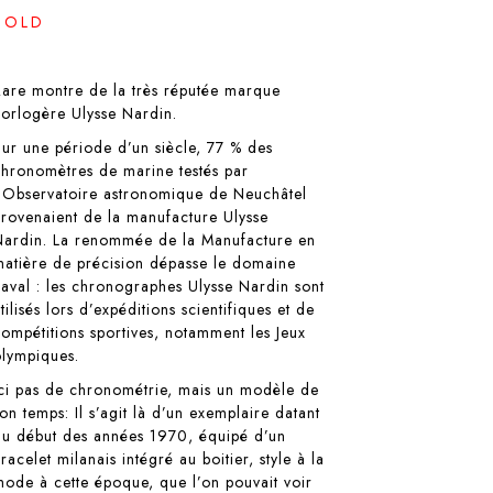
SOLD
Rare montre de la très réputée marque
horlogère Ulysse Nardin.
Sur une période d’un siècle, 77 % des
chronomètres de marine testés par
l’Observatoire astronomique de Neuchâtel
provenaient de la manufacture Ulysse
Nardin. La renommée de la Manufacture en
matière de précision dépasse le domaine
naval : les chronographes Ulysse Nardin sont
tilisés lors d’expéditions scientifiques et de
compétitions sportives, notamment les Jeux
olympiques.
Ici pas de chronométrie, mais un modèle de
on temps: Il s’agit là d’un exemplaire datant
du début des années 1970, équipé d’un
racelet milanais intégré au boitier, style à la
mode à cette époque, que l’on pouvait voir