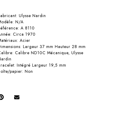
Fabricant: Ulysse Nardin
Modèle: N/A
Référence: A 8110
Année: Circa 1970
Matériaux: Acier
Dimensions: Largeur 37 mm Hauteur 28 mm
Calibre: Calibre ND10C Mécanique, Ulysse
Nardin
Bracelet: Intégré Largeur 19,5 mm
Boîte/papier: Non