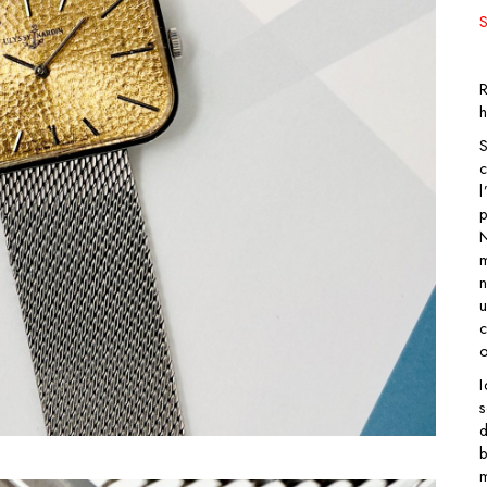
u
s
b